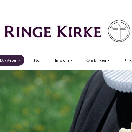
ktiviteter
Kor
Info om
Om kirken
Kirk