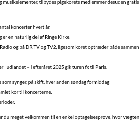
og musikelementer, tilbydes pigekorets medlemmer desuden gratis 
ntal koncerter hvert år.
r en naturlig del af Ringe Kirke.
s Radio og på DR TV og TV2, ligesom koret optræder
både sammen 
udlandet – i efteråret 2025 gik turen fx til Paris.
re som synger, på skift, hver anden søndag formiddag
mlet kor til koncerterne.
erioder.
 – er du meget velkommen til en enkel optagelsesprøve, hvor vægten 