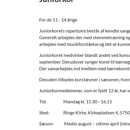
For de 11 - 14 årige
Juniorkorets repertoire består af kendte sang
Generelt arbejdes der med stemmetræning og d
arbejdes med musikforståelse og det at kunne s
Juniorkoret medvirker blandt andet ved koncert
september. Derudover synger koret til børnegud
Der samarbejdes ind imellem med børnekoret 
Desuden tilbydes korstævner i sæsonen, hvor
Juniorkormedlemmer, som er fyldt 12 år, har ogs
Tid: Mandag kl. 15.30 - 16.15
Sted: Ringe Kirke, Kirkepladsen 4, 5750
Sæson: Medio august – ultimo april (minus 