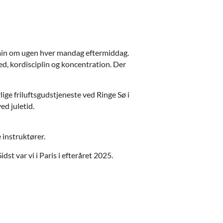
5 min om ugen hver mandag eftermiddag.
, kordisciplin og koncentration. Der
ige friluftsgudstjeneste ved Ringe Sø i
ed juletid.
instruktører.
st var vi i Paris i efteråret 2025.