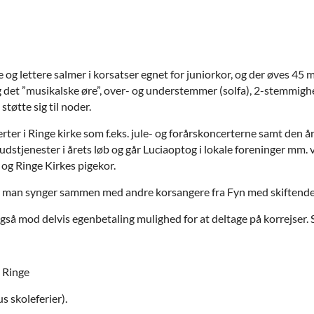
e og lettere salmer i korsatser egnet for juniorkor, og der øves 4
et ”musikalske øre”, over- og understemmer (solfa), 2-stemmighed
tøtte sig til noder.
er i Ringe kirke som f.eks. jule- og forårskoncerterne samt den årl
stjenester i årets løb og går Luciaoptog i lokale foreninger mm. v
og Ringe Kirkes pigekor.
 man synger sammen med andre korsangere fra Fyn med skiftende 
å mod delvis egenbetaling mulighed for at deltage på korrejser. Sid
 Ringe
skoleferier).