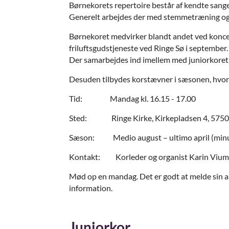
Børnekorets repertoire består af kendte sange
Generelt arbejdes der med stemmetræning og d
Børnekoret medvirker blandt andet ved koncert
friluftsgudstjeneste ved Ringe Sø i september.
Der samarbejdes ind imellem med juniorkoret 
Desuden tilbydes korstævner i sæsonen, hvor
Tid: Mandag kl. 16.15 - 17.00
Sted: Ringe Kirke, Kirkepladsen 4, 5750
Sæson: Medio august – ultimo april (minus 
Kontakt: Korleder og organist Karin Vium Je
Mød op en mandag. Det er godt at melde sin a
information.
Juniorkor