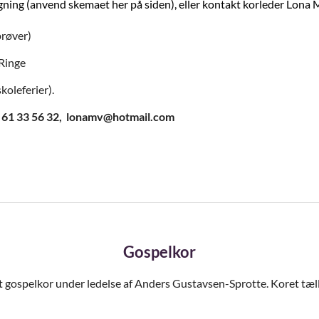
gning (anvend skemaet her på siden), eller kontakt korleder Lona 
røver)
Ringe
oleferier).
f. 61 33 56 32, lonamv@hotmail.com
Gospelkor
ret gospelkor under ledelse af Anders Gustavsen-Sprotte. Koret tæ