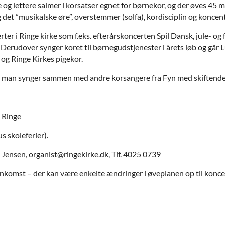
 og lettere salmer i korsatser egnet for børnekor, og der øves 45
et ”musikalske øre”, overstemmer (solfa), kordisciplin og koncent
er i Ringe kirke som f.eks. efterårskoncerten Spil Dansk, jule- og
 Derudover synger koret til børnegudstjenester i årets løb og går L
og Ringe Kirkes pigekor.
 man synger sammen med andre korsangere fra Fyn med skiftende 
 Ringe
skoleferier).
nsen, organist@ringekirke.dk, Tlf. 4025 0739
nkomst – der kan være enkelte ændringer i øveplanen op til konc