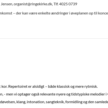
nsen, organist@ringekirke.dk, Tlf. 4025 0739
nkomst – der kan være enkelte ændringer i øveplanen op til konc
 kor.
Repertoiret er alsidigt – både klassisk og mere rytmisk.
n, - men vi optager også relevante nyere og tidstypiske melodier i 
døvelsen, klang, intonation, sangteknik, formidling og den samle