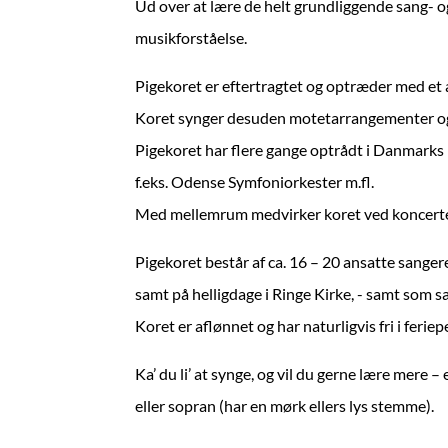
Ud over at lære de helt grundliggende sang- 
musikforståelse.
Pigekoret er eftertragtet og optræder med et a
Koret synger desuden motetarrangementer og e
Pigekoret har flere gange optrådt i Danmark
f.eks. Odense Symfoniorkester m.fl.
Med mellemrum medvirker koret ved koncerter i 
Pigekoret består af ca. 16 – 20 ansatte sange
samt på helligdage i Ringe Kirke, - samt som sa
Koret er aflønnet og har naturligvis fri i feriep
Ka’ du li’ at synge, og vil du gerne lære mere
eller sopran (har en mørk ellers lys stemme).