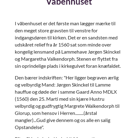
Våbenhuset
I våbenhuset er det første man lægger mærke til
den meget store gravsten til venstre for
indgangsdøren til kirken. Det er en sandsten med
udskåret relief fra år 1560 sat som minde over
kongelig lensmand på Lammehave Jørgen Skinckel
og Margaretha Valkendorph. Stenen er flyttet fra
sin oprindelige plads i kirkegulvet foran knæfaldet.
Den bærer indskriften: "Her ligger begraven ærlig
og velbyrdig Mand: Jørgen Skinckel til Lamme
hauffue og døde der i samme Gaard Anno MDLX
(1560) den 25. Marti med sin kjære Hustru
velbyrdig og gudfrygtig Margrete Walkendorph til
Glorup, som hensov i Herren.........(årstal
mangler)...Gud give dennem og os alle en salig
Opstandelse".