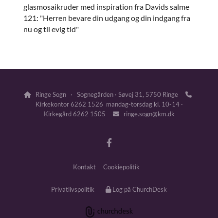
glasmosaikruder med inspiration fra Davids salme
121: "Herren bevare din udgang og din indgang fra
nu og til evig tid"
Ringe Sogn · Sognegården · Søvej 31, 5750 Ringe


Kirkekontor 6262 1526 mandag-torsdag kl. 10-14 ·
Kirkegård 6262 1505
ringe.sogn@km.dk

Kontakt
Cookiepolitik
Privatlivspolitik
Log på ChurchDesk