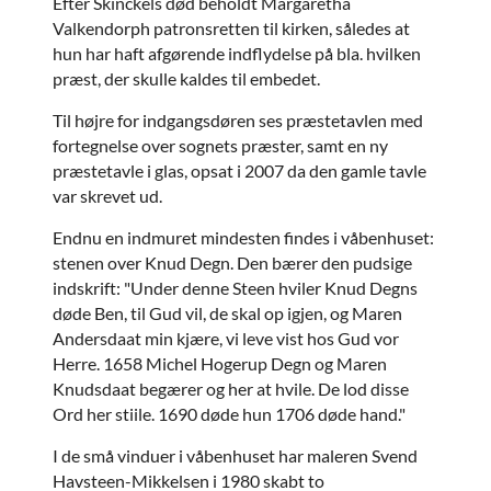
Efter Skinckels død beholdt Margaretha
Valkendorph patronsretten til kirken, således at
hun har haft afgørende indflydelse på bla. hvilken
præst, der skulle kaldes til embedet.
Til højre for indgangsdøren ses præstetavlen med
fortegnelse over sognets præster, samt en ny
præstetavle i glas, opsat i 2007 da den gamle tavle
var skrevet ud.
Endnu en indmuret mindesten findes i våbenhuset:
stenen over Knud Degn. Den bærer den pudsige
indskrift: "Under denne Steen hviler Knud Degns
døde Ben, til Gud vil, de skal op igjen, og Maren
Andersdaat min kjære, vi leve vist hos Gud vor
Herre. 1658 Michel Hogerup Degn og Maren
Knudsdaat begærer og her at hvile. De lod disse
Ord her stiile. 1690 døde hun 1706 døde hand."
I de små vinduer i våbenhuset har maleren Svend
Havsteen-Mikkelsen i 1980 skabt to