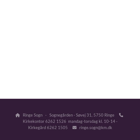
Ringe Sogn · Sognegården · Søvej 31, 5750 Ringe


Kirkekontor 6262 1526 mandag-torsdag kl. 10-14 ·
Kirkegård 6262 1505
ringe.sogn@km.dk
