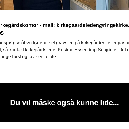
rkegårdskontor - mail: kirkegaardsleder@ringekirke.dk
05
r spørgsmål vedrørende et gravsted på kirkegården, eller pasni
t, så kontakt kirkegårdsleder Kristine Essendrop Schjødte. Det e
 ringe først og lave en aftale.
Du vil måske også kunne lide...