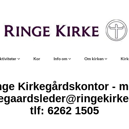
ktiviteter
Kor
Info om
Om kirken
Kirk
nge Kirkegårdskontor - ma
egaardsleder@ringekirke
tlf: 6262 1505