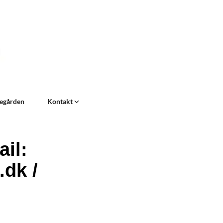
egården
Kontakt
il:
.dk /